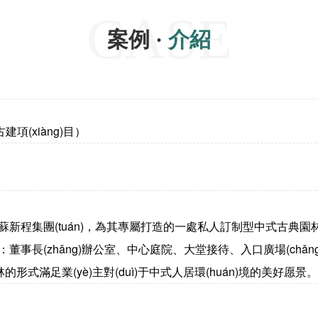
案例 ·
介紹
項(xiàng)目）
江蘇新程集團(tuán)，為其專屬打造的一處私人訂制型中式古典園林
(zhǎng)辦公室、中心庭院、大堂接待、入口廣場(chǎng)
的形式滿足業(yè)主對(duì)于中式人居環(huán)境的美好愿景。